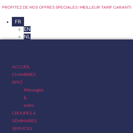
Aller
PROFITEZ DE NOS OFFRES SPECIALES ! MEILLEUR TARIF GARANTI
au
contenu
FR
EN
NL
ACCUEIL
CHAMBRES
SPA
Massages
&
soins
GROUPES &
SÉMINAIRES
SERVICES