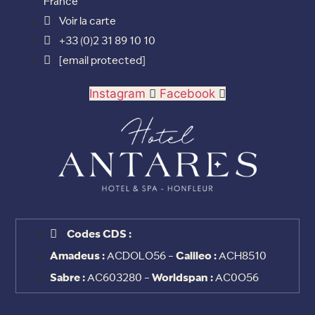
France
Voir la carte
+33 (0)2 31 89 10 10
[email protected]
Instagram
Facebook
Codes GDS :
Amadeus :
ACDOLO56 -
Galileo :
ACH8510
Sabre :
AC603280 -
Worldspan :
AC0O56