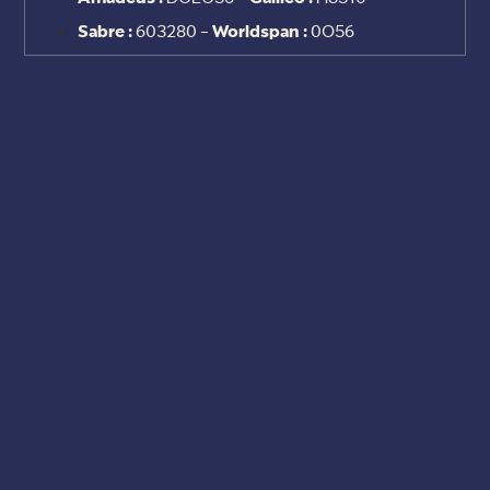
Sabre :
603280 -
Worldspan :
0O56