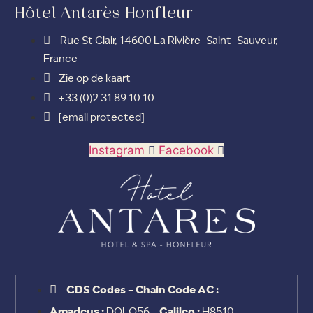
Hôtel Antarès Honfleur
Rue St Clair, 14600 La Rivière-Saint-Sauveur,
France
Zie op de kaart
+33 (0)2 31 89 10 10
[email protected]
Instagram
Facebook
GDS Codes - Chain Code AC :
Amadeus :
DOLO56 -
Galileo :
H8510