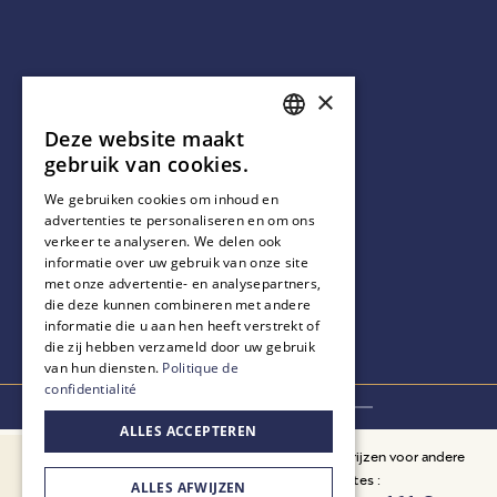
×
Deze website maakt
FRENCH
gebruik van cookies.
ENGLISH
We gebruiken cookies om inhoud en
advertenties te personaliseren en om ons
DUTCH
verkeer te analyseren. We delen ook
informatie over uw gebruik van onze site
met onze advertentie- en analysepartners,
die deze kunnen combineren met andere
informatie die u aan hen heeft verstrekt of
die zij hebben verzameld door uw gebruik
van hun diensten.
Politique de
confidentialité
PRIJS VANAF 06/08/26
ALLES ACCEPTEREN
Prijzen voor andere
OFFICIËLE SITE
144 €
sites :
ALLES AFWIJZEN
Gegarandeerde beste prijs